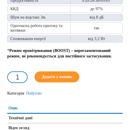
Продуктивність
5/20/28/38/65/85*
ККД
до 97%
Шум на відстані 3м.
від 8 дБ
Одночасна робота притоку та
так
витяжки
Споживання енергії
від 3,2 Вт
*
Режим провітрювання (BOOST) – нерегламентований
режим, не рекомендується для постійного застосування.
РЕКУПЕРАТОР
Додати у кошик
PRANA
-
200G
ECO
Категорія:
Побутові
ENERGY
кількість
Опис
Технічні дані
Відео огляд