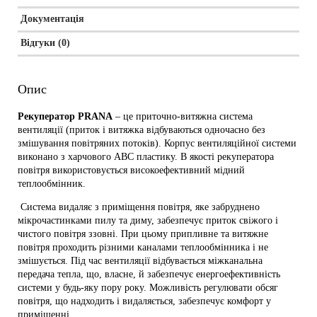
Документація
Відгуки (0)
Опис
Рекуператор PRANA
– це приточно-витяжна система
вентиляції (приток і витяжка відбуваються одночасно без
змішування повітряних потоків). Корпус вентиляційної системи
виконано з харчового АВС пластику. В якості рекуператора
повітря використовується високоефективний мідний
теплообмінник.
Система видаляє з приміщення повітря, яке забруднено
мікрочастинками пилу та диму, забезпечує приток свіжого і
чистого повітря ззовні. При цьому припливне та витяжне
повітря проходить різними каналами теплообмінника і не
змішується. Під час вентиляції відбувається міжканальна
передача тепла, що, власне, й забезпечує енергоефективність
системи у будь-яку пору року. Можливість регулювати обсяг
повітря, що надходить і видаляється, забезпечує комфорт у
приміщенні.