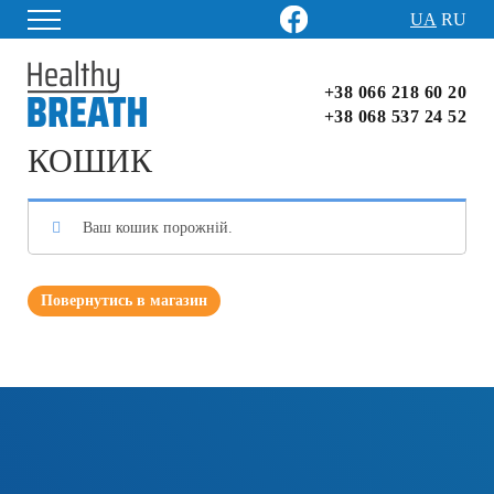
fb
yt
UA
RU
+38 066 218 60 20
+38 068 537 24 52
КОШИК
Ваш кошик порожній.
Повернутись в магазин